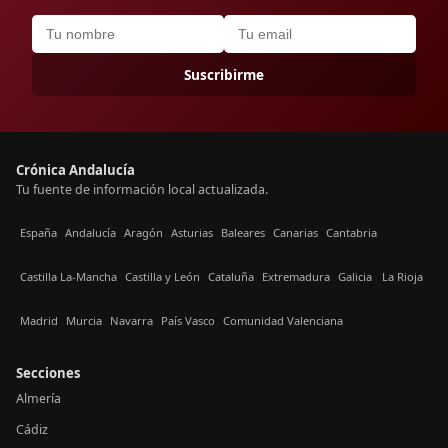
Suscribirme
Crónica Andalucía
Tu fuente de información local actualizada.
España
Andalucía
Aragón
Asturias
Baleares
Canarias
Cantabria
Castilla La-Mancha
Castilla y León
Cataluña
Extremadura
Galicia
La Rioja
Madrid
Murcia
Navarra
País Vasco
Comunidad Valenciana
Secciones
Almería
Cádiz