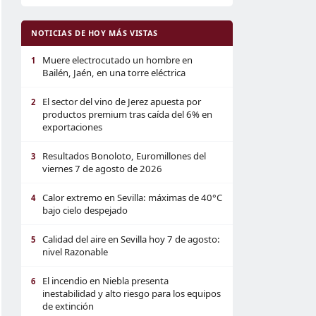
NOTICIAS DE HOY MÁS VISTAS
Muere electrocutado un hombre en
1
Bailén, Jaén, en una torre eléctrica
El sector del vino de Jerez apuesta por
2
productos premium tras caída del 6% en
exportaciones
Resultados Bonoloto, Euromillones del
3
viernes 7 de agosto de 2026
Calor extremo en Sevilla: máximas de 40°C
4
bajo cielo despejado
Calidad del aire en Sevilla hoy 7 de agosto:
5
nivel Razonable
El incendio en Niebla presenta
6
inestabilidad y alto riesgo para los equipos
de extinción