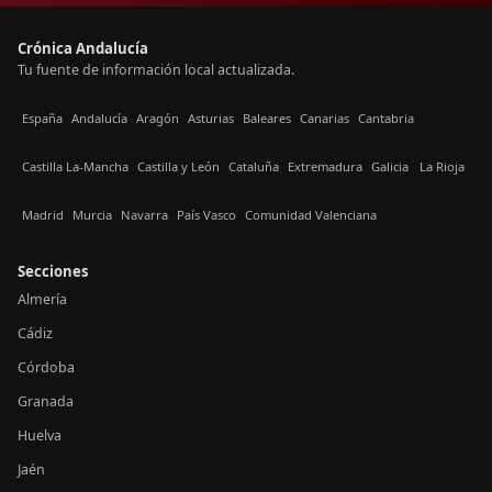
Crónica Andalucía
Tu fuente de información local actualizada.
España
Andalucía
Aragón
Asturias
Baleares
Canarias
Cantabria
Castilla La-Mancha
Castilla y León
Cataluña
Extremadura
Galicia
La Rioja
Madrid
Murcia
Navarra
País Vasco
Comunidad Valenciana
Secciones
Almería
Cádiz
Córdoba
Granada
Huelva
Jaén