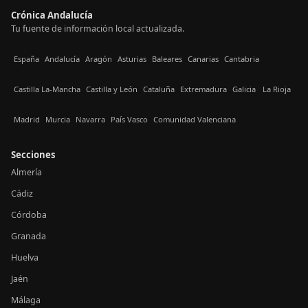
Crónica Andalucía
Tu fuente de información local actualizada.
España
Andalucía
Aragón
Asturias
Baleares
Canarias
Cantabria
Castilla La-Mancha
Castilla y León
Cataluña
Extremadura
Galicia
La Rioja
Madrid
Murcia
Navarra
País Vasco
Comunidad Valenciana
Secciones
Almería
Cádiz
Córdoba
Granada
Huelva
Jaén
Málaga