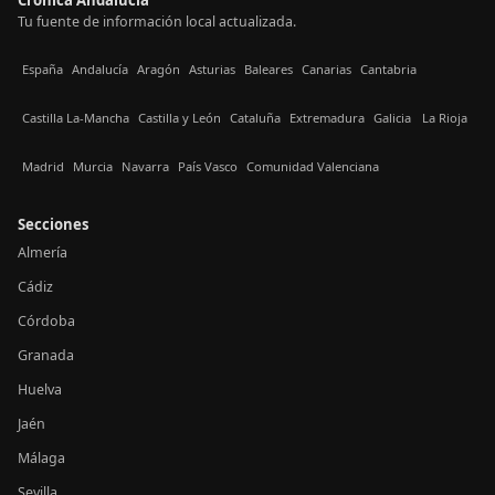
Tu fuente de información local actualizada.
España
Andalucía
Aragón
Asturias
Baleares
Canarias
Cantabria
Castilla La-Mancha
Castilla y León
Cataluña
Extremadura
Galicia
La Rioja
Madrid
Murcia
Navarra
País Vasco
Comunidad Valenciana
Secciones
Almería
Cádiz
Córdoba
Granada
Huelva
Jaén
Málaga
Sevilla