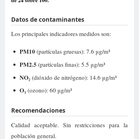
de
24
sobre 100.
Datos de contaminantes
Los principales indicadores medidos son:
PM10
(partículas gruesas): 7.6 μg/m³
PM2.5
(partículas finas): 5.5 μg/m³
NO₂
(dióxido de nitrógeno): 14.6 μg/m³
O₃
(ozono): 60 μg/m³
Recomendaciones
Calidad aceptable. Sin restricciones para la
población general.