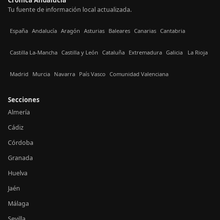
Tu fuente de información local actualizada.
España
Andalucía
Aragón
Asturias
Baleares
Canarias
Cantabria
Castilla La-Mancha
Castilla y León
Cataluña
Extremadura
Galicia
La Rioja
Madrid
Murcia
Navarra
País Vasco
Comunidad Valenciana
Secciones
Almería
Cádiz
Córdoba
Granada
Huelva
Jaén
Málaga
Sevilla