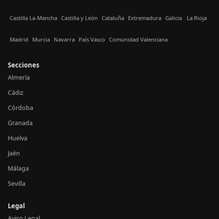
Castilla La-Mancha
Castilla y León
Cataluña
Extremadura
Galicia
La Rioja
Madrid
Murcia
Navarra
País Vasco
Comunidad Valenciana
Secciones
Almería
Cádiz
Córdoba
Granada
Huelva
Jaén
Málaga
Sevilla
Legal
Aviso Legal