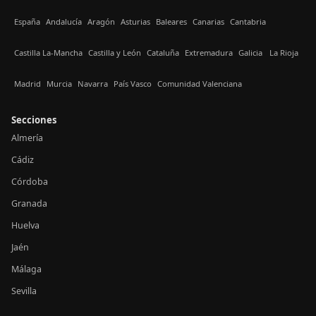
España
Andalucía
Aragón
Asturias
Baleares
Canarias
Cantabria
Castilla La-Mancha
Castilla y León
Cataluña
Extremadura
Galicia
La Rioja
Madrid
Murcia
Navarra
País Vasco
Comunidad Valenciana
Secciones
Almería
Cádiz
Córdoba
Granada
Huelva
Jaén
Málaga
Sevilla