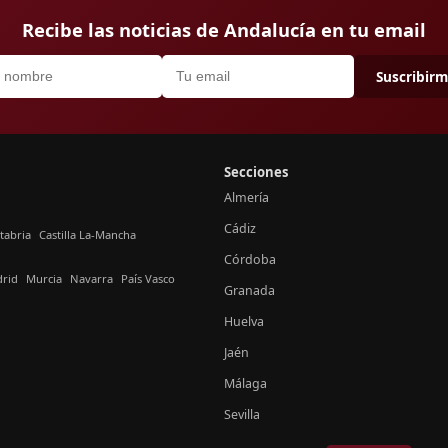
Recibe las noticias de Andalucía en tu email
Suscribir
Secciones
Almería
Cádiz
tabria
Castilla La-Mancha
Córdoba
rid
Murcia
Navarra
País Vasco
Granada
Huelva
Jaén
Málaga
Sevilla