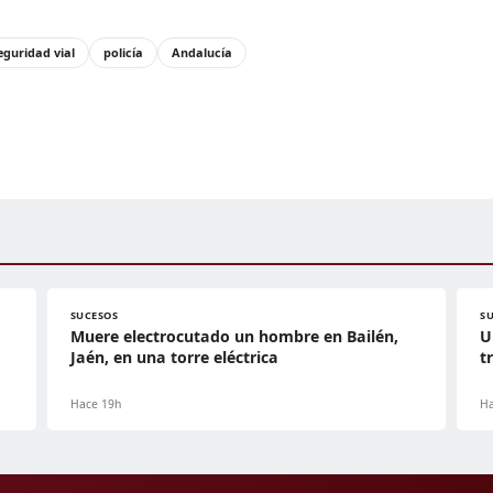
eguridad vial
policía
Andalucía
SUCESOS
S
Muere electrocutado un hombre en Bailén,
U
Jaén, en una torre eléctrica
t
Hace 19h
Ha