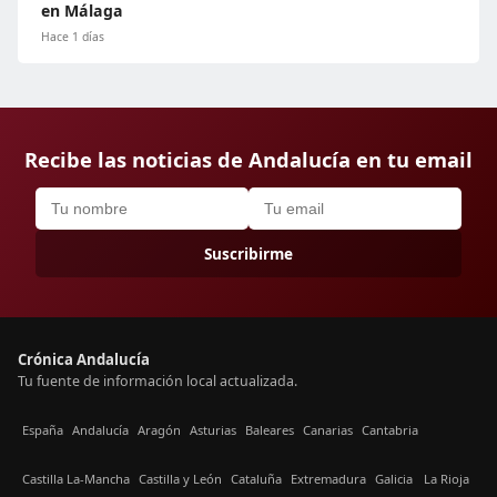
en Málaga
Hace 1 días
Recibe las noticias de Andalucía en tu email
Suscribirme
Crónica Andalucía
Tu fuente de información local actualizada.
España
Andalucía
Aragón
Asturias
Baleares
Canarias
Cantabria
Castilla La-Mancha
Castilla y León
Cataluña
Extremadura
Galicia
La Rioja