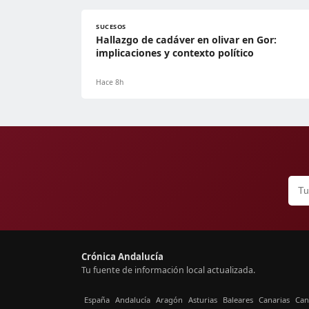
SUCESOS
Hallazgo de cadáver en olivar en Gor:
implicaciones y contexto político
Hace 8h
Crónica Andalucía
Tu fuente de información local actualizada.
España
Andalucía
Aragón
Asturias
Baleares
Canarias
Can