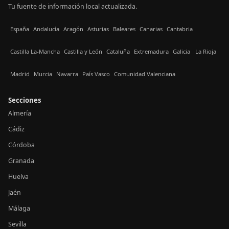
Tu fuente de información local actualizada.
España
Andalucía
Aragón
Asturias
Baleares
Canarias
Cantabria
Castilla La-Mancha
Castilla y León
Cataluña
Extremadura
Galicia
La Rioja
Madrid
Murcia
Navarra
País Vasco
Comunidad Valenciana
Secciones
Almería
Cádiz
Córdoba
Granada
Huelva
Jaén
Málaga
Sevilla