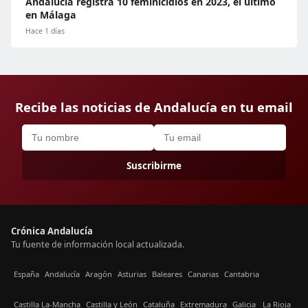
Andalucía registra 10 feminicidios en 2023, el último
en Málaga
Hace 1 días
Recibe las noticias de Andalucía en tu email
Suscribirme
Crónica Andalucía
Tu fuente de información local actualizada.
España
Andalucía
Aragón
Asturias
Baleares
Canarias
Cantabria
Castilla La-Mancha
Castilla y León
Cataluña
Extremadura
Galicia
La Rioja