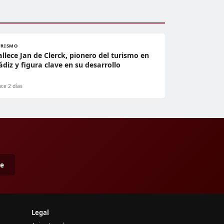
URISMO
allece Jan de Clerck, pionero del turismo en
ádiz y figura clave en su desarrollo
ce 2 días
me
Legal