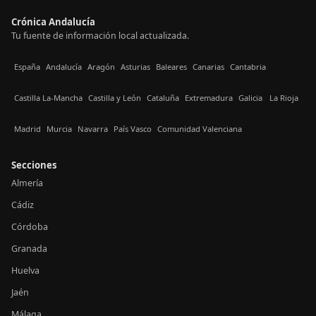
Crónica Andalucía
Tu fuente de información local actualizada.
España
Andalucía
Aragón
Asturias
Baleares
Canarias
Cantabria
Castilla La-Mancha
Castilla y León
Cataluña
Extremadura
Galicia
La Rioja
Madrid
Murcia
Navarra
País Vasco
Comunidad Valenciana
Secciones
Almería
Cádiz
Córdoba
Granada
Huelva
Jaén
Málaga