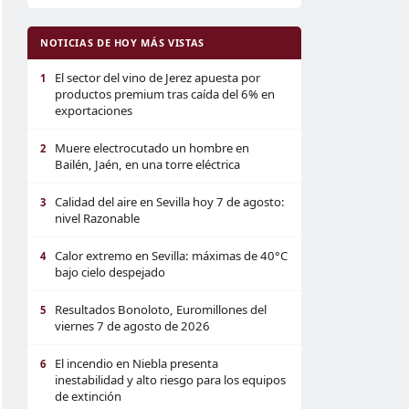
NOTICIAS DE HOY MÁS VISTAS
El sector del vino de Jerez apuesta por
1
productos premium tras caída del 6% en
exportaciones
Muere electrocutado un hombre en
2
Bailén, Jaén, en una torre eléctrica
Calidad del aire en Sevilla hoy 7 de agosto:
3
nivel Razonable
Calor extremo en Sevilla: máximas de 40°C
4
bajo cielo despejado
Resultados Bonoloto, Euromillones del
5
viernes 7 de agosto de 2026
El incendio en Niebla presenta
6
inestabilidad y alto riesgo para los equipos
de extinción