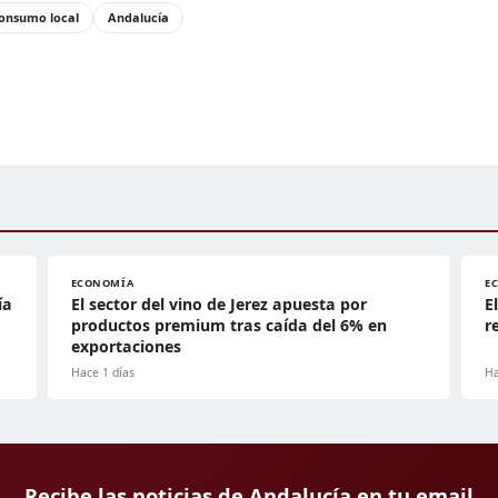
onsumo local
Andalucía
ECONOMÍA
E
ía
El sector del vino de Jerez apuesta por
E
productos premium tras caída del 6% en
r
exportaciones
Hace 1 días
Ha
Recibe las noticias de Andalucía en tu email