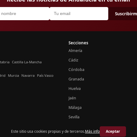
Suscribir
Secciones
Almería
Cádiz
tabria
Castilla La-Mancha
Córdoba
rid
Murcia
Navarra
País Vasco
Granada
Huelva
Jaén
Málaga
Sevilla
Este sitio usa cookies propias y de terceros.
Más info
Aceptar
© 2026 Crónica Andalucía